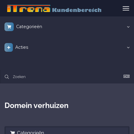
Nav
in-
Categorieën
Acties
Domein verhuizen
Categorieën