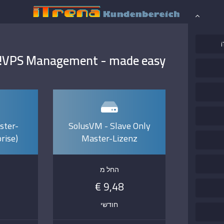
i
VPS Management - made easy!
ster-
SolusVM - Slave Only
rise)
Master-Lizenz
החל מ
9,48 €
חודשי