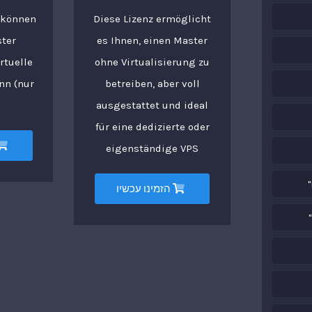
z können
Diese Lizenz ermöglicht
ster
es Ihnen, einen Master
rtuelle
ohne Virtualisierung zu
nn (nur
betreiben, aber voll
ausgestattet und ideal
für eine dedizierte oder
eigenständige VPS
הזמינו עכשיו