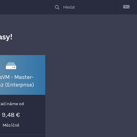
sy!
sVM - Master-
nz (Enterprise)
Začínáme od
9,48 €
Měsíčně