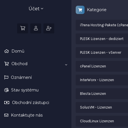
Účet
Kategorie
iTrena Hosting-Pakete (cPane
PLESK Lizenzen - dediziert
Domů
PLESK Lizenzen - vServer
Obchod
cPanel Lizenzen
Oznámení
InterWorx - Lizenzen
Stav systému
Blesta Lizenzen
Obchodní zástupci
SolusVM - Lizenzen
Kontaktujte nás
CloudLinux Lizenzen