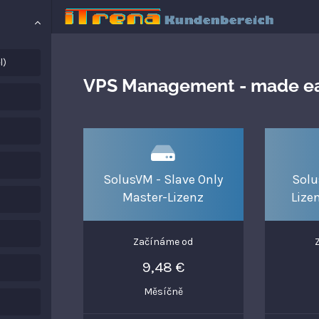
l)
VPS Management - made ea
SolusVM - Slave Only
Solu
Master-Lizenz
Lize
Začínáme od
9,48 €
Měsíčně