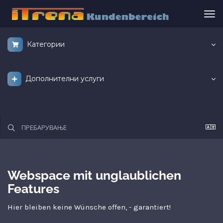
Вкл
ја
нав
Категории
Дополнителни услуги
Webspace mit unglaublichen
Features
Hier bleiben keine Wünsche offen, - garantiert!