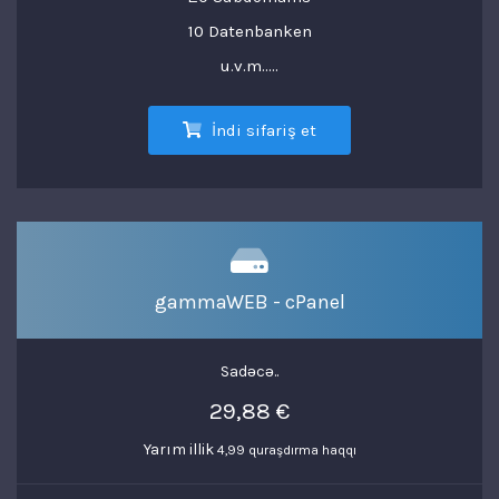
10 Datenbanken
u.v.m.....
İndi sifariş et
gammaWEB - cPanel
Sadəcə..
29,88 €
Yarım illik
4,99 quraşdırma haqqı