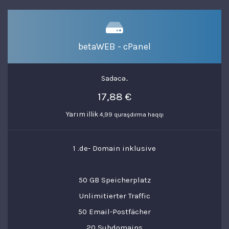
betaWEB - cPanel
Sadəcə..
17,88 €
Yarım illik
4,99 quraşdırma haqqı
1 .de- Domain inklusive
50 GB Speicherplatz
Unlimitierter Traffic
50 Email-Postfächer
20 Subdomains