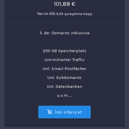
101,88 €
Yarım illik
4,99 quraşdırma haqqı
5 .de- Domains inklusive
250 GB Speicherplatz
Unlimitierter Traffic
Unl. Email-Postfächer
Unl. Subdomains
Unl. Datenbanken
u.v.m.....
İndi sifariş et