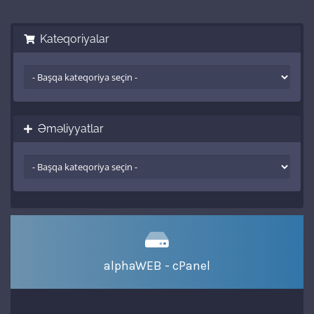
Kateqoriyalar
Əməliyyatlar
alphaWEB - cPanel