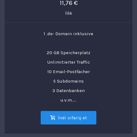
11,76 €
İllik
1 .de- Domain inklusive
20 GB Speicherplatz
Unlimitierter Traffic
10 Email-Postfächer
5 Subdomains
3 Datenbanken
u.v.m.....
İndi sifariş et