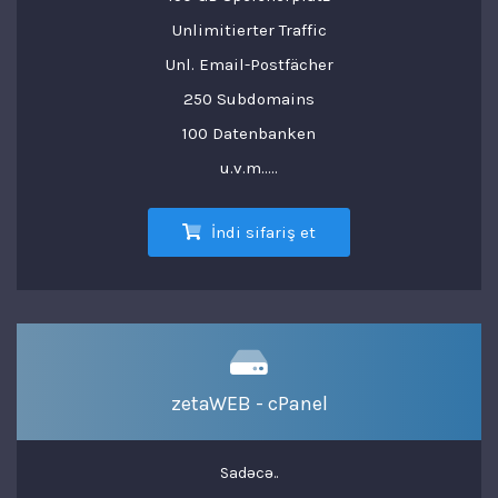
Unlimitierter Traffic
Unl. Email-Postfächer
250 Subdomains
100 Datenbanken
u.v.m.....
İndi sifariş et
zetaWEB - cPanel
Sadəcə..