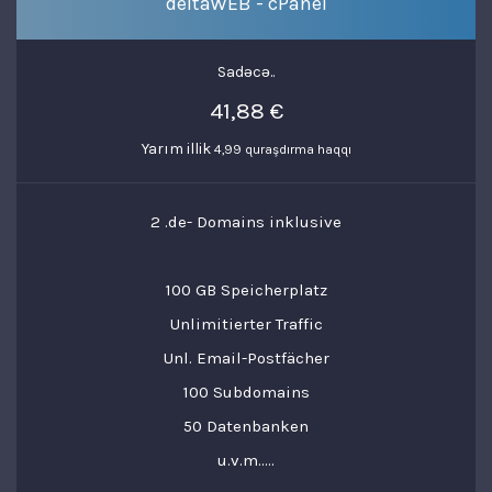
deltaWEB - cPanel
Sadəcə..
41,88 €
Yarım illik
4,99 quraşdırma haqqı
2 .de- Domains inklusive
100 GB Speicherplatz
Unlimitierter Traffic
Unl. Email-Postfächer
100 Subdomains
50 Datenbanken
u.v.m.....