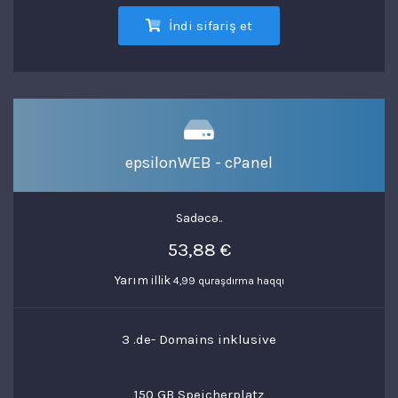
İndi sifariş et
epsilonWEB - cPanel
Sadəcə..
53,88 €
Yarım illik
4,99 quraşdırma haqqı
3 .de- Domains inklusive
150 GB Speicherplatz