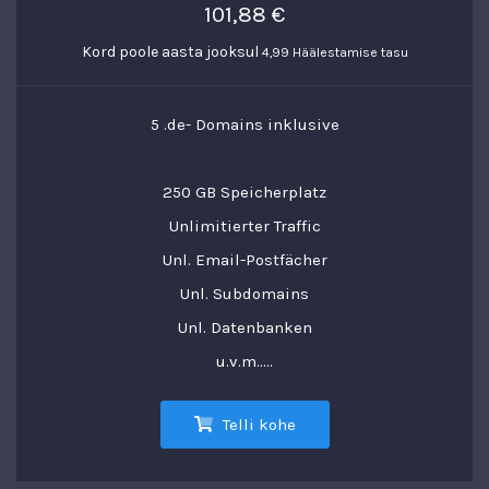
101,88 €
Kord poole aasta jooksul
4,99 Häälestamise tasu
5 .de- Domains inklusive
250 GB Speicherplatz
Unlimitierter Traffic
Unl. Email-Postfächer
Unl. Subdomains
Unl. Datenbanken
u.v.m.....
Telli kohe