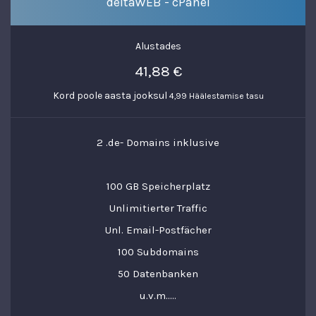
deltaWEB - cPanel
Alustades
41,88 €
Kord poole aasta jooksul
4,99 Häälestamise tasu
2 .de- Domains inklusive
100 GB Speicherplatz
Unlimitierter Traffic
Unl. Email-Postfächer
100 Subdomains
50 Datenbanken
u.v.m.....