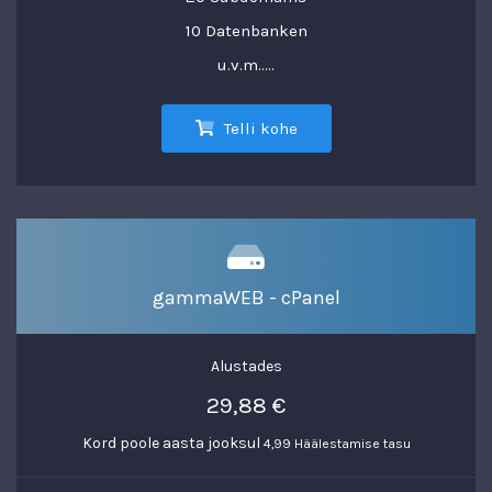
10 Datenbanken
u.v.m.....
Telli kohe
gammaWEB - cPanel
Alustades
29,88 €
Kord poole aasta jooksul
4,99 Häälestamise tasu