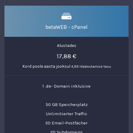
betaWEB - cPanel
Alustades
17,88 €
Kord poole aasta jooksul
4,99 Häälestamise tasu
1 .de- Domain inklusive
50 GB Speicherplatz
Unlimitierter Traffic
50 Email-Postfächer
20 Subdomains