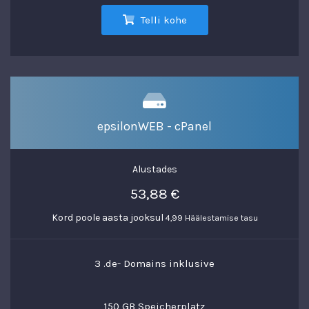
Telli kohe
epsilonWEB - cPanel
Alustades
53,88 €
Kord poole aasta jooksul
4,99 Häälestamise tasu
3 .de- Domains inklusive
150 GB Speicherplatz