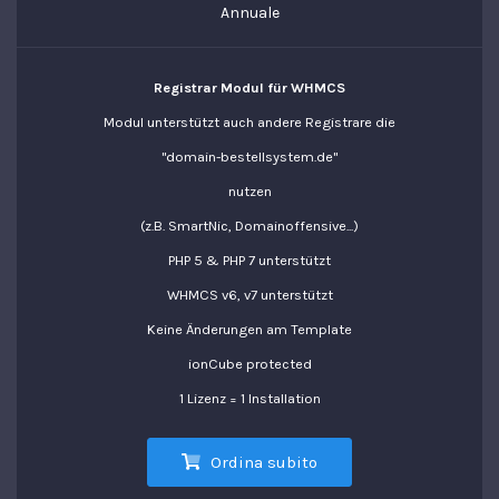
Annuale
Registrar Modul für WHMCS
Modul unterstützt auch andere Registrare die
"domain-bestellsystem.de"
nutzen
(z.B. SmartNic, Domainoffensive...)
PHP 5 & PHP 7 unterstützt
WHMCS v6, v7 unterstützt
Keine Änderungen am Template
ionCube protected
1 Lizenz = 1 Installation
Ordina subito