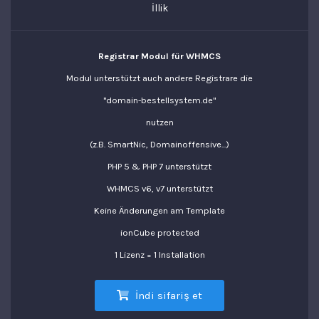
İllik
Registrar Modul für WHMCS
Modul unterstützt auch andere Registrare die
"domain-bestellsystem.de"
nutzen
(z.B. SmartNic, Domainoffensive...)
PHP 5 & PHP 7 unterstützt
WHMCS v6, v7 unterstützt
Keine Änderungen am Template
ionCube protected
1 Lizenz = 1 Installation
İndi sifariş et