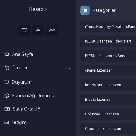
Hesap
Kategoriler
iTrena Hosting-Pakete (cPane
PLESK Lizenzen - dediziert
Ana Sayfa
PLESK Lizenzen - vServer
Ürünler
cPanel Lizenzen
Duyurular
InterWorx - Lizenzen
Sunucu/Ağ Durumu
Blesta Lizenzen
Satış Ortaklığı
SolusVM - Lizenzen
İletişim
CloudLinux Lizenzen