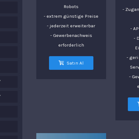
Robots
- Zuga
- extrem günstige Preise
- jederzeit erweiterbar
- AP
- Gewerbenachweis
- 
erforderlich
E
- ger
Satın Al
Ser
- G
"
"