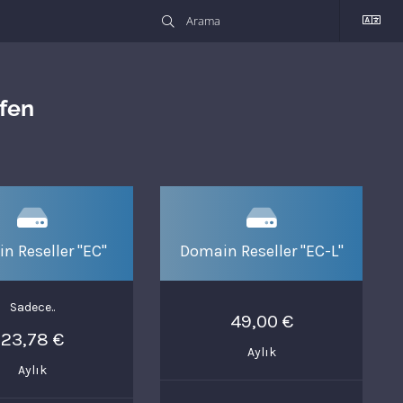
fen
n Reseller "EC"
Domain Reseller "EC-L"
Sadece..
49,00 €
23,78 €
Aylık
Aylık