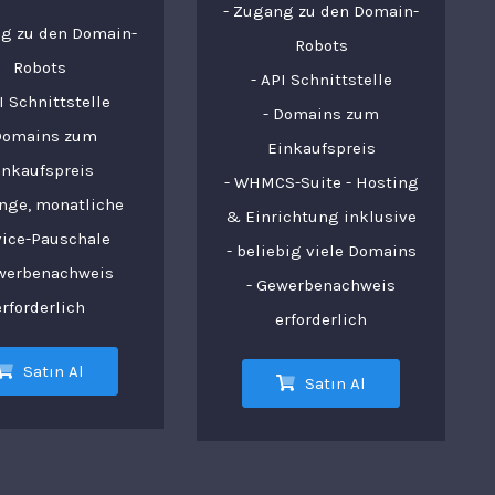
- Zugang zu den Domain-
ng zu den Domain-
Robots
Robots
- API Schnittstelle
I Schnittstelle
- Domains zum
Domains zum
Einkaufspreis
inkaufspreis
- WHMCS-Suite - Hosting
inge, monatliche
& Einrichtung inklusive
vice-Pauschale
- beliebig viele Domains
ewerbenachweis
- Gewerbenachweis
erforderlich
erforderlich
Satın Al
Satın Al