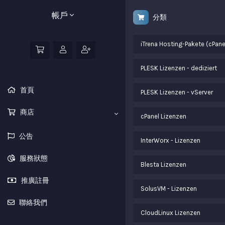
帳戶
分類
iTrena Hosting-Pakete (cPane
PLESK Lizenzen - dediziert
首頁
PLESK Lizenzen - vServer
商店
cPanel Lizenzen
公告
InterWorx - Lizenzen
服務狀態
Blesta Lizenzen
推廣註冊
SolusVM - Lizenzen
聯絡我們
CloudLinux Lizenzen