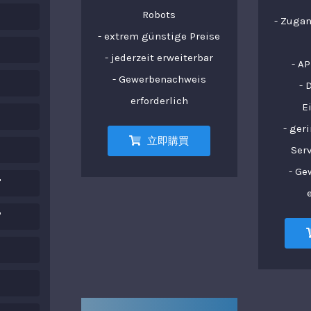
Robots
- Zuga
- extrem günstige Preise
- jederzeit erweiterbar
- AP
- Gewerbenachweis
- 
erforderlich
E
- ger
立即購買
Ser
- G
"
"