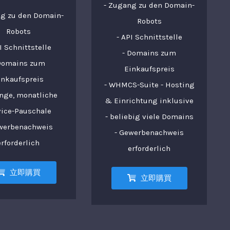
- Zugang zu den Domain-
ng zu den Domain-
Robots
Robots
- API Schnittstelle
I Schnittstelle
- Domains zum
Domains zum
Einkaufspreis
inkaufspreis
- WHMCS-Suite - Hosting
inge, monatliche
& Einrichtung inklusive
vice-Pauschale
- beliebig viele Domains
ewerbenachweis
- Gewerbenachweis
erforderlich
erforderlich
立即購買
立即購買