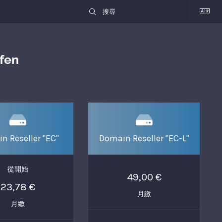
fen
n Reseller "EC"
Domain Reseller "EC-L"
從開始
49,00 €
23,78 €
月繳
月繳