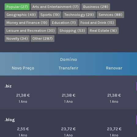
Popular (27)
Arts and Entertainment (17)
Business (28)
Geographic (49)
Sports (19)
Technology (29)
Services (88)
Money and Finance (19)
Education (11)
Food and Drink (15)
Leisure and Recreation (30)
Shopping (53)
Real Estate (16)
Novelty (34)
Other (287)
Domínio
Novo Preço
Transferir
Renovar
.biz
21,38 €
21,38 €
21,38 €
1 Ano
1 Ano
1 Ano
.blog
2,55 €
23,72 €
23,72 €
1 Ano
1 Ano
1 Ano